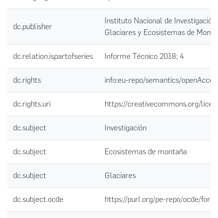
Instituto Nacional de Investigación
dc.publisher
Glaciares y Ecosistemas de Mont
dc.relation.ispartofseries
Informe Técnico 2018; 4
dc.rights
info:eu-repo/semantics/openAcces
dc.rights.uri
https://creativecommons.org/licen
dc.subject
Investigación
dc.subject
Ecosistemas de montaña
dc.subject
Glaciares
dc.subject.ocde
https://purl.org/pe-repo/ocde/ford