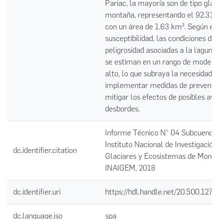
Pariac, la mayoría son de tipo glac
montaña, representando el 92.31% 
con un área de 1.63 km². Según el
susceptibilidad, las condiciones de
peligrosidad asociadas a la laguna
se estiman en un rango de moder
alto, lo que subraya la necesidad 
implementar medidas de prevenci
mitigar los efectos de posibles av
desbordes.
Informe Técnico N° 04 Subcuenca 
Instituto Nacional de Investigación
dc.identifier.citation
Glaciares y Ecosistemas de Monta
INAIGEM, 2018
dc.identifier.uri
https://hdl.handle.net/20.500.1274
dc.language.iso
spa