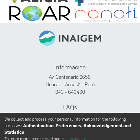
Información
Av. Centenario 2656,
Huaraz - Áncash - Perú
043 - 643460
FAQs
Facebook
We collect and process your personal information for the following
Twitter
purposes:
Authentication, Preferences, Acknowledgement and
Youtube
Statistics
.
To learn more, please read our
privacy policy
.