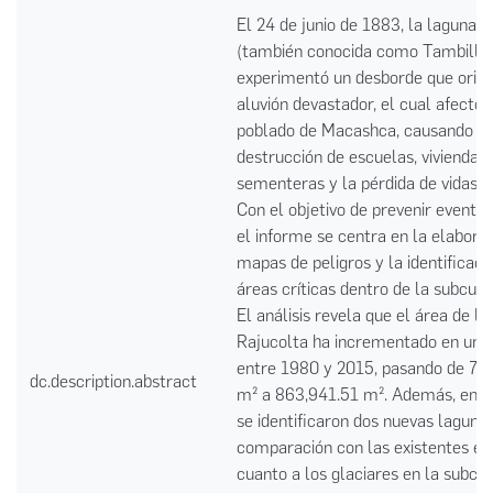
El 24 de junio de 1883, la laguna 
(también conocida como Tambillo
experimentó un desborde que origi
aluvión devastador, el cual afectó 
poblado de Macashca, causando la
destrucción de escuelas, viviendas,
sementeras y la pérdida de vidas 
Con el objetivo de prevenir eventos
el informe se centra en la elabora
mapas de peligros y la identificaci
áreas críticas dentro de la subcue
El análisis revela que el área de la
Rajucolta ha incrementado en un 
entre 1980 y 2015, pasando de 75
dc.description.abstract
m² a 863,941.51 m². Además, en e
se identificaron dos nuevas laguna
comparación con las existentes en
cuanto a los glaciares en la subcu