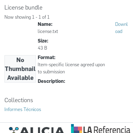
License bundle
Now showing
1 - 1 of 1
Name:
Downl
license.txt
oad
Size:
43 B
Format:
No
Item-specific license agreed upon
Thumbnail
to submission
Available
Description:
Collections
Informes Técnicos