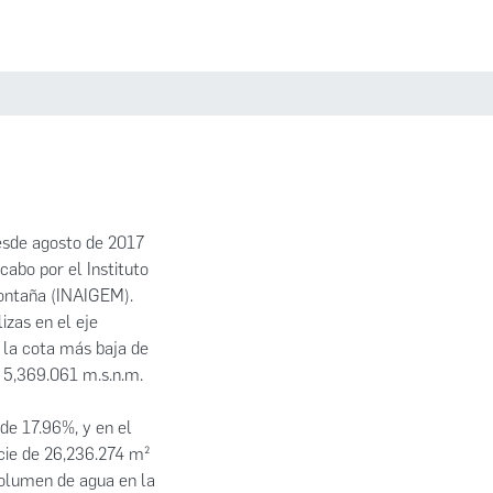
Estadísticas
Políticas
Iniciar sesión
desde agosto de 2017
cabo por el Instituto
Montaña (INAIGEM).
izas en el eje
: la cota más baja de
e 5,369.061 m.s.n.m.
de 17.96%, y en el
icie de 26,236.274 m²
volumen de agua en la