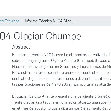
Comunidades
Búsqueda
es Técnicos
Informe Técnico N° 04 Glaciar Chumpe
 04 Glaciar Chumpe
Abstract
El informe técnico N° 04 describe el monitoreo realizado 
sobre la lengua glaciar Osjollo Anante (Chumpe), llevado a 
Nacional de Investigación en Glaciares y Ecosistemas de 
Para este monitoreo, se instaló una red de control con 5 bal
central del glaciar, con perforaciones a diferentes altitudes
las perforaciones es de 4,970.906 m.s.n.m. y la más alta d
El glaciar Osjollo Anante presenta una pendiente promedio 
frente glaciar, una laguna en formación alcanzó una superf
en el mes de agosto, lo que indica un posible aumento del 