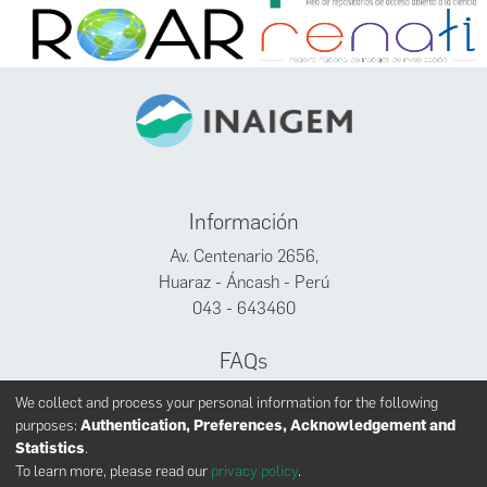
Información
Av. Centenario 2656,
Huaraz - Áncash - Perú
043 - 643460
FAQs
Facebook
We collect and process your personal information for the following
Twitter
purposes:
Authentication, Preferences, Acknowledgement and
Youtube
Statistics
.
To learn more, please read our
privacy policy
.