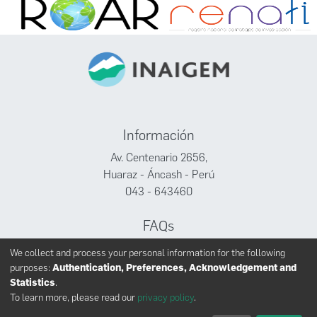
Información
Av. Centenario 2656,
Huaraz - Áncash - Perú
043 - 643460
FAQs
Facebook
We collect and process your personal information for the following
Twitter
purposes:
Authentication, Preferences, Acknowledgement and
Youtube
Statistics
.
To learn more, please read our
privacy policy
.