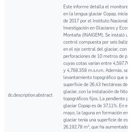
Este informe detalla el monitoreo 
en la lengua glaciar Copap, inicia
de 2017 por el Instituto Nacional d
Investigación en Glaciares y Ecos
Montaña (INAIGEM). Se instaló una
control compuesta por seis baliza
en el eje central del glaciar, con
perforaciones de 10 metros de pro
cuyas cotas varían entre 4,597.707
y 4,768.358 m.s.n.m. Además, se r
levantamiento topográfico que ab
superficie de 26,43 hectáreas del 
glaciar, con la instalación de hitos
dc.description.abstract
topográficos fijos. La pendiente p
glaciar Copap es de 37.11%. En el
mayo, la laguna en formación en e
glaciar tenía una superficie de esp
26,192.78 m², que ha aumentado a