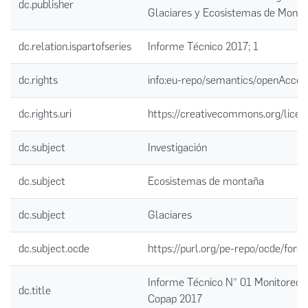
dc.publisher
Glaciares y Ecosistemas de Mont
dc.relation.ispartofseries
Informe Técnico 2017; 1
dc.rights
info:eu-repo/semantics/openAcces
dc.rights.uri
https://creativecommons.org/licen
dc.subject
Investigación
dc.subject
Ecosistemas de montaña
dc.subject
Glaciares
dc.subject.ocde
https://purl.org/pe-repo/ocde/ford
Informe Técnico N° 01 Monitoreo g
dc.title
Copap 2017