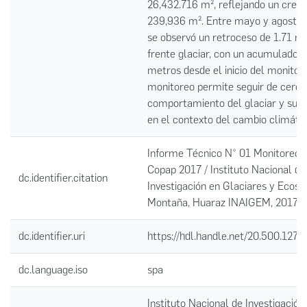
26,432.716 m², reflejando un crec
239,936 m². Entre mayo y agosto 
se observó un retroceso de 1.71 me
frente glaciar, con un acumulado d
metros desde el inicio del monitor
monitoreo permite seguir de cerca
comportamiento del glaciar y su e
en el contexto del cambio climátic
Informe Técnico N° 01 Monitoreo g
Copap 2017 / Instituto Nacional de
dc.identifier.citation
Investigación en Glaciares y Ecos
Montaña, Huaraz INAIGEM, 2017
dc.identifier.uri
https://hdl.handle.net/20.500.1274
dc.language.iso
spa
Instituto Nacional de Investigación