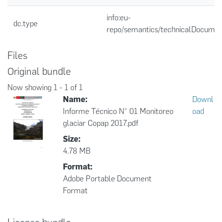
info:eu-
dc.type
repo/semantics/technicalDocumen
Files
Original bundle
Now showing
1 - 1 of 1
Name:
Downl
Informe Técnico N° 01 Monitoreo
oad
glaciar Copap 2017.pdf
Size:
4.78 MB
Format:
Adobe Portable Document
Format