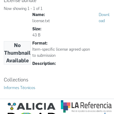
License bundle
Now showing
1 - 1 of 1
Name:
Downl
license.txt
oad
Size:
43 B
Format:
No
Item-specific license agreed upon
Thumbnail
to submission
Available
Description:
Collections
Informes Técnicos