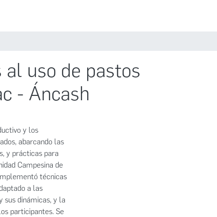
Estadísticas
Políticas
Iniciar sesión
 al uso de pastos
ac - Áncash
ductivo y los
vados, abarcando las
s, y prácticas para
unidad Campesina de
e implementó técnicas
daptado a las
y sus dinámicas, y la
os participantes. Se