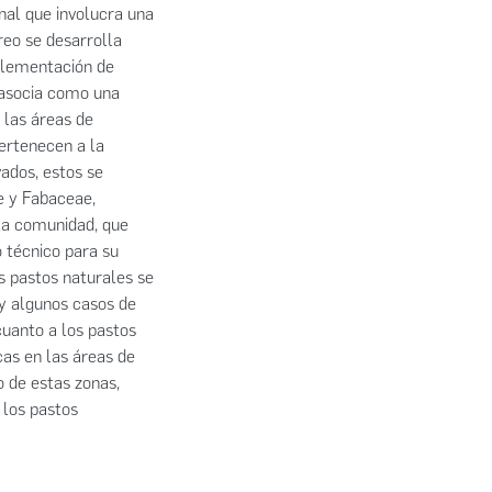
nal que involucra una
reo se desarrolla
plementación de
e asocia como una
 las áreas de
pertenecen a la
ados, estos se
e y Fabaceae,
 la comunidad, que
o técnico para su
s pastos naturales se
ay algunos casos de
cuanto a los pastos
cas en las áreas de
o de estas zonas,
 los pastos