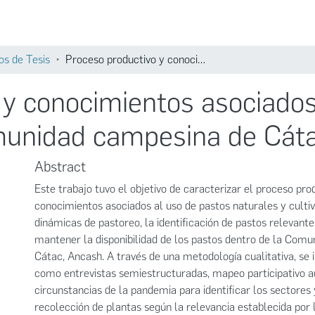
Comunidades
Búsqueda
os de Tesis
Proceso productivo y conocimientos asociados al uso de pastos forrajeros en la comunidad campesina de Cátac - Áncash
 y conocimientos asociados
omunidad campesina de Cát
Abstract
Este trabajo tuvo el objetivo de caracterizar el proceso pro
conocimientos asociados al uso de pastos naturales y culti
dinámicas de pastoreo, la identificación de pastos relevante
mantener la disponibilidad de los pastos dentro de la Com
Cátac, Ancash. A través de una metodología cualitativa, s
como entrevistas semiestructuradas, mapeo participativo a
circunstancias de la pandemia para identificar los sectores 
recolección de plantas según la relevancia establecida por l