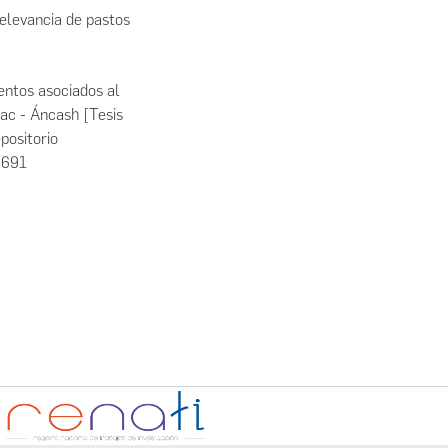
elevancia de pastos
entos asociados al
ac - Áncash [Tesis
positorio
6691